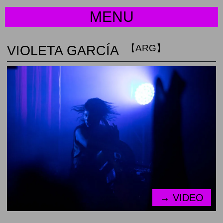
MENU
【ARG】
VIOLETA GARCÍA
→ VIDEO